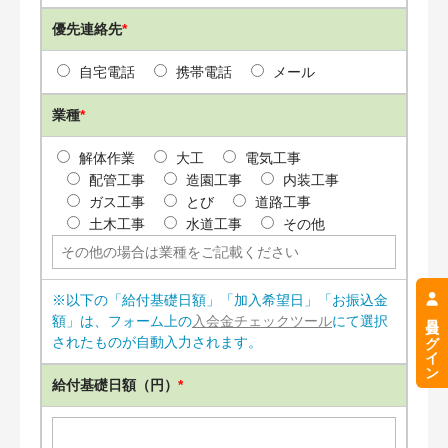
優先連絡先
*
自宅電話
携帯電話
メール
業種
*
解体作業
大工
電気工事
配管工事
造園工事
内装工事
ガス工事
とび
道路工事
土木工事
水道工事
その他
※以下の「給付基礎日額」「加入希望日」「お振込金
会員ログイン
額」は、フォーム上の
入会金チェックツール
にて選択
されたものが自動入力されます。
給付基礎日額（円）
*