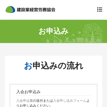
組合について
お申込み
組合概要
災害防止規定
定款
お申込みの流れ
個人情報のお取扱いについて
事故が起きてしまったら
労災保険特別加入
入会お申込み
保険料と会費
入会申込書
の送付または
入会申し込みフォーム
よ
りお申し込みください。
労災の給付について