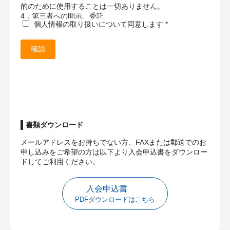
的のために使用することは一切ありません。
4．第三者への開示、委託
個人情報の取り扱いについて同意します
*
当組合は、貴殿の個人情報を、貴殿の同意を得ずに第三者
に開示、委託はいたしません。但し、以下のいずれかに該
当する場合は、貴殿の同意を得ずに貴殿の個人情報を開示
することがありえます。
・人の生命、身体又は財産の保護のために緊急の必要があ
るとき
・裁判所、検察庁その他司法当局、弁護士会又はこれらに
準じる機関から個人情報の開示を求められたとき
・その他法令等に基づくとき
6．インターネット上での送信
当組合への送信フォームよりインターネットを通じて送信
書類ダウンロード
される通信には、SSL（Secure Socket Layer）テクノロジ
メールアドレスをお持ちでない方、FAXまたは郵送でのお
ーによる暗号化を施しておりますが、当組合はSSLテクノ
申し込みをご希望の方は以下より入会申込書をダウンロー
ロジーの安全性等について保証するものではありません。
ドしてご利用ください。
なお、貴殿はいかなる場合においても、当組合へのお問合
せを自己の責任の下に行うものとします。
7．開示、訂正、利用停止等について
入会申込書
保有個人データについて、開示、訂正、利用停止等のお申
PDFダウンロードはこちら
し出があった場合には、当組合所定の方法によって、対応
します。具体的な方法については、個別にご案内しますの
で、下記受付窓口までお問い合わせ下さい。