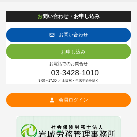
（※当組合はJISQ15001:2017に準拠しているため、６ヶ
月以内に消去するものを含みます）
8．個人情報の安全管理について
お問い合わせ・お申し込み
取得した個人情報につきましては、漏洩、滅失またはき損
の防止と是正、その他個人情報の安全管理のために必要か
つ適切な措置を講じます。
お問い合わせ
なお、クッキーやウェブビーコン等を用いるなどして、本
人が容易に認識できない方法による個人情報の取得は行っ
ておりません。
お申し込み
以上
お電話でのお問合せ
03-3428-1010
個人情報の取得に関する当所の措置へのお問合せ・苦情・
相談先
9:00～17:30 ／ 土日祝・年末年始を除く
建設業経営労務協会
担当：事務局長 酒井 紀美
TEL 03-3428-1010 FAX 03-3410-4864
会員ログイン
受付時間 9：00～17：30