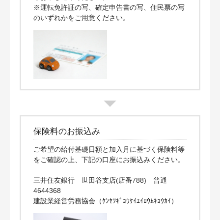
※運転免許証の写、確定申告書の写、住民票の写
のいずれかをご用意ください。
補償の対象となる範囲
給付基礎日額・保険料
健康診断が必要な場合
お知らせ
03-3428-1010
お問合せ
保険料のお振込み
お申込み
ご希望の給付基礎日額と加入月に基づく保険料等
をご確認の上、下記の口座にお振込みください。
三井住友銀行 世田谷支店(店番788) 普通
4644368
建設業経営労務協会（ｹﾝｾﾂｷﾞｮｳｹｲｴｲﾛｳﾑｷｮｳｶｲ）