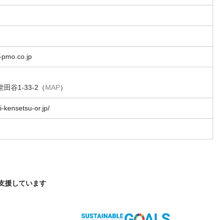
-pmo.co.jp
谷1-33-2（
MAP
）
i-kensetsu-or.jp/
を支援しています