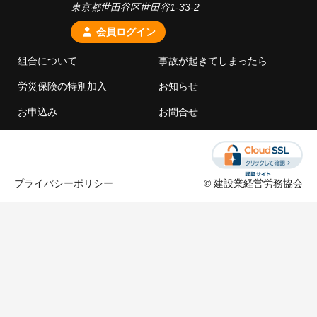
東京都世田谷区世田谷1-33-2
補償の対象となる範囲
会員ログイン
給付基礎日額・保険料
組合について
事故が起きてしまったら
労災保険の特別加入
お知らせ
健康診断が必要な場合
お申込み
お問合せ
お知らせ
03-3428-1010
お問合せ
プライバシーポリシー
© 建設業経営労務協会
お申込み