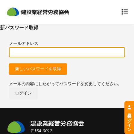
新パスワード取得
組合について
メールアドレス
組合概要
災害防止規定
定款
個人情報のお取扱いについて
メールの内容にしたがってパスワードを変更してください。
ログイン
事故が起きてしまったら
労災保険特別加入
会員ログイン
保険料と会費
〒154-0017
労災の給付について