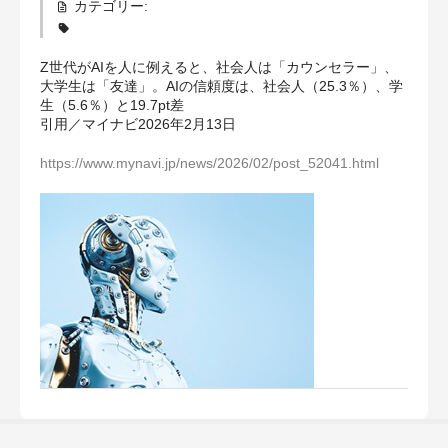
カテゴリー:
補償の対象となる範囲
Z世代がAIを人に例えると、社会人は「カウンセラー」、
給付基礎日額・保険料
大学生は「友達」。AIの信頼度は、社会人（25.3％）、学
生（5.6％）と19.7pt差
引用／マイナビ2026年2月13日
健康診断が必要な場合
https://www.mynavi.jp/news/2026/02/post_52041.html
お知らせ
03-3428-1010
お問合せ
お申込み