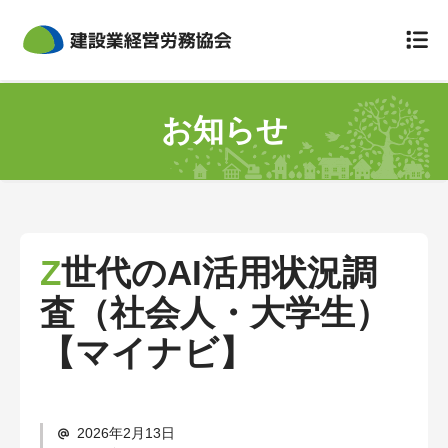
組合について
お知らせ
組合概要
災害防止規定
定款
Z世代のAI活用状況調
個人情報のお取扱いについて
査（社会人・大学生）
事故が起きてしまったら
【マイナビ】
労災保険特別加入
保険料と会費
2026年2月13日
労災の給付について