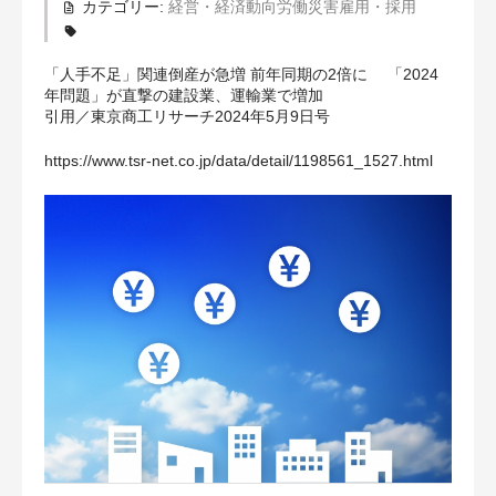
カテゴリー:
経営・経済動向
労働災害
雇用・採用
補償の対象となる範囲
「人手不足」関連倒産が急増 前年同期の2倍に 「2024
給付基礎日額・保険料
年問題」が直撃の建設業、運輸業で増加
引用／東京商工リサーチ2024年5月9日号
健康診断が必要な場合
https://www.tsr-net.co.jp/data/detail/1198561_1527.html
お知らせ
03-3428-1010
お問合せ
お申込み