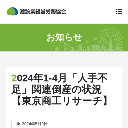
組合について
お知らせ
組合概要
災害防止規定
定款
2024年1-4月「人手不
個人情報のお取扱いについて
足」関連倒産の状況
事故が起きてしまったら
【東京商工リサーチ】
労災保険特別加入
保険料と会費
2024年5月9日
労災の給付について