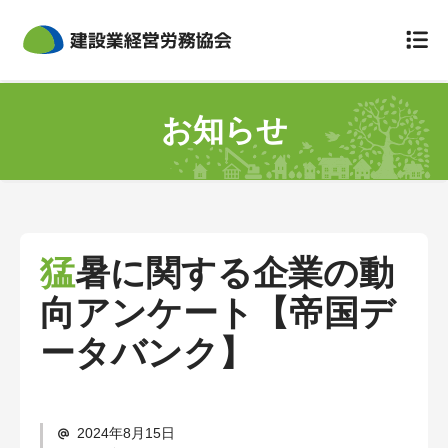
組合について
お知らせ
組合概要
災害防止規定
定款
猛暑に関する企業の動
個人情報のお取扱いについて
向アンケート【帝国デ
事故が起きてしまったら
ータバンク】
労災保険特別加入
保険料と会費
2024年8月15日
労災の給付について