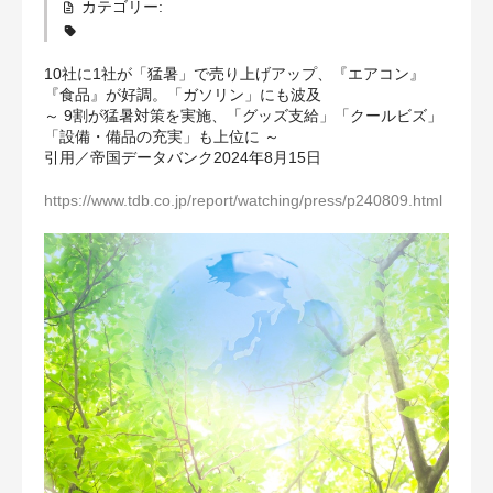
カテゴリー:
補償の対象となる範囲
10社に1社が「猛暑」で売り上げアップ、『エアコン』
給付基礎日額・保険料
『食品』が好調。「ガソリン」にも波及
～ 9割が猛暑対策を実施、「グッズ支給」「クールビズ」
「設備・備品の充実」も上位に ～
健康診断が必要な場合
引用／帝国データバンク2024年8月15日
お知らせ
https://www.tdb.co.jp/report/watching/press/p240809.html
03-3428-1010
お問合せ
お申込み