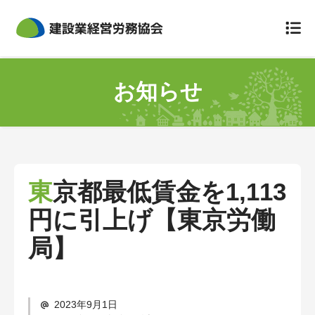
組合について
お知らせ
組合概要
災害防止規定
定款
東京都最低賃金を1,113
個人情報のお取扱いについて
円に引上げ【東京労働
事故が起きてしまったら
局】
労災保険特別加入
保険料と会費
2023年9月1日
労災の給付について