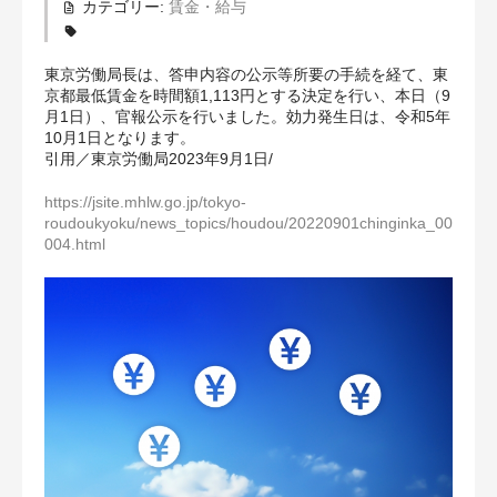
カテゴリー:
賃金・給与
補償の対象となる範囲
東京労働局長は、答申内容の公示等所要の手続を経て、東
給付基礎日額・保険料
京都最低賃金を時間額1,113円とする決定を行い、本日（9
月1日）、官報公示を行いました。効力発生日は、令和5年
10月1日となります。
健康診断が必要な場合
引用／東京労働局2023年9月1日/
お知らせ
https://jsite.mhlw.go.jp/tokyo-
roudoukyoku/news_topics/houdou/20220901chinginka_00
03-3428-1010
004.html
お問合せ
お申込み